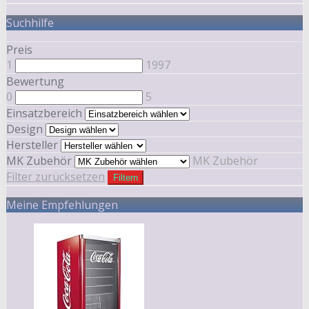
Suchhilfe
Preis
1
1997
Bewertung
0
5
Einsatzbereich
Design
Hersteller
MK Zubehör
MK Zubehör
Filter zurücksetzen
Filtern
Meine Empfehlungen