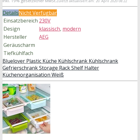
inkl. 19% gesetzlicher MwSt.
Zuletzt aktualisiert am: 20. April 2020 08:22
Details
Nicht Verfügbar
Einsatzbereich
230V
Design
klassisch
,
modern
Hersteller
AEG
Geräuscharm
Tiefkühlfach
Bluelover Plastic Küche Kühlschrank Kühlschrank
Gefrierschrank Storage Rack Shelf Halter
Küchenorganisation Weiß