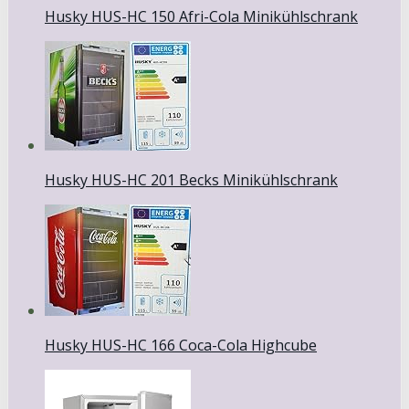
Husky HUS-HC 150 Afri-Cola Minikühlschrank
Husky HUS-HC 201 Becks Minikühlschrank
Husky HUS-HC 166 Coca-Cola Highcube