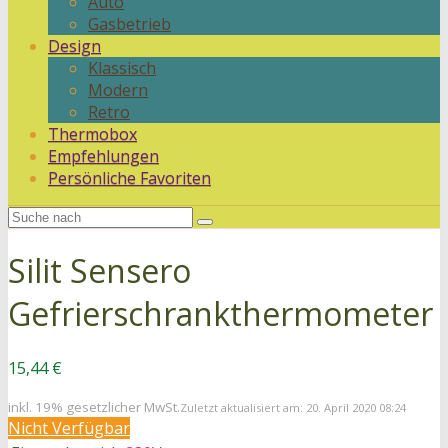
Auto
Gasbetrieb
Design
Klassisch
Modern
Retro
Thermobox
Empfehlungen
Persönliche Favoriten
Silit Sensero
Gefrierschrankthermometer
15,44 €
inkl. 19% gesetzlicher MwSt.
Zuletzt aktualisiert am: 20. April 2020 08:24
Nicht Verfügbar