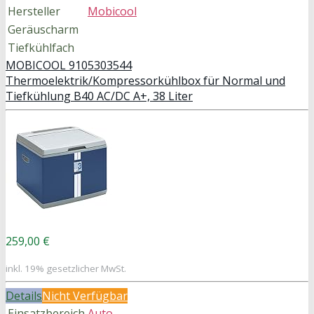
Hersteller
Mobicool
Geräuscharm
Tiefkühlfach
MOBICOOL 9105303544
Thermoelektrik/Kompressorkühlbox für Normal und
Tiefkühlung B40 AC/DC A+, 38 Liter
259,00 €
inkl. 19% gesetzlicher MwSt.
Details
Nicht Verfügbar
Einsatzbereich
Auto