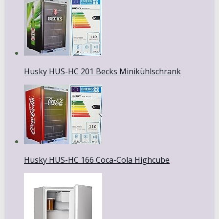
Husky HUS-HC 201 Becks Minikühlschrank
Husky HUS-HC 166 Coca-Cola Highcube