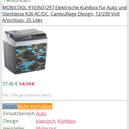
Tiefkühlfach
MOBICOOL 9103501297 Elektrische Kühlbox für Auto und
Steckdose K26 AC/DC, Camouflage Design, 12/230 Volt
Anschluss, 25 Liter
37,45 €
54,94 €
inkl. 19% gesetzlicher MwSt.
Details
Nicht Verfügbar
Einsatzbereich
Auto
Design
klassisch
,
Kühlbox
Hersteller
Mobicool