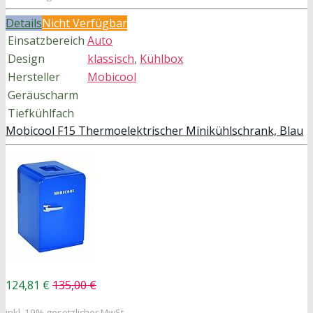
Details
Nicht Verfügbar
Einsatzbereich
Auto
Design
klassisch
,
Kühlbox
Hersteller
Mobicool
Geräuscharm
Tiefkühlfach
Mobicool F15 Thermoelektrischer Minikühlschrank, Blau
124,81 €
135,00 €
inkl. 19% gesetzlicher MwSt.