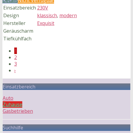
Details
Nicht Verfügbar
Einsatzbereich
230V
Design
klassisch
,
modern
Hersteller
Exquisit
Geräuscharm
Tiefkühlfach
1
2
3
›
Einsatzbereich
Auto
Zuhause
Gasbetrieben
Suchhilfe