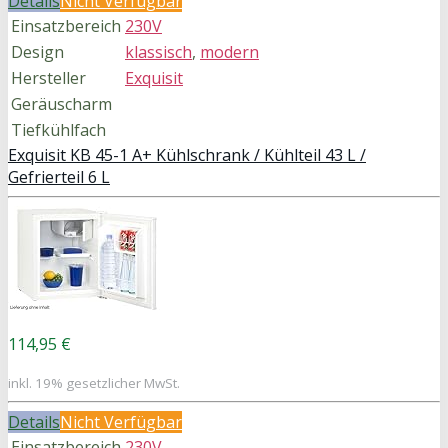
Details
Nicht Verfügbar
Einsatzbereich
230V
Design
klassisch
,
modern
Hersteller
Exquisit
Geräuscharm
Tiefkühlfach
Exquisit KB 45-1 A+ Kühlschrank / Kühlteil 43 L /
Gefrierteil 6 L
114,95 €
inkl. 19% gesetzlicher MwSt.
Details
Nicht Verfügbar
Einsatzbereich
230V