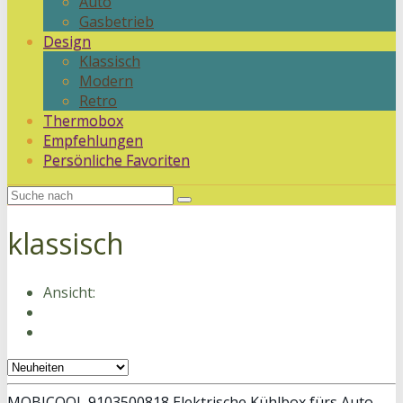
Auto
Gasbetrieb
Design
Klassisch
Modern
Retro
Thermobox
Empfehlungen
Persönliche Favoriten
klassisch
Ansicht:
MOBICOOL 9103500818 Elektrische Kühlbox fürs Auto