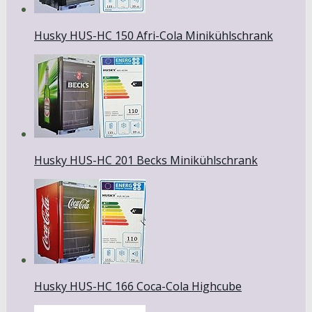
Husky HUS-HC 150 Afri-Cola Minikühlschrank
Husky HUS-HC 201 Becks Minikühlschrank
Husky HUS-HC 166 Coca-Cola Highcube