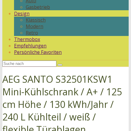
Auto
Gasbetrieb
Design
Klassisch
Modern
Retro
Thermobox
Empfehlungen
Persönliche Favoriten
AEG SANTO S32501KSW1
Mini-Kühlschrank / A+ / 125
cm Höhe / 130 kWh/Jahr /
240 L Kühlteil / weiß /
flexible Türablagen