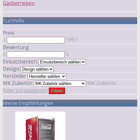
Gasbetrieben
Suchhilfe
Preis
1
1997
Bewertung
0
5
Einsatzbereich
Design
Hersteller
MK Zubehör
MK Zubehör
Filter zurücksetzen
Filtern
Meine Empfehlungen