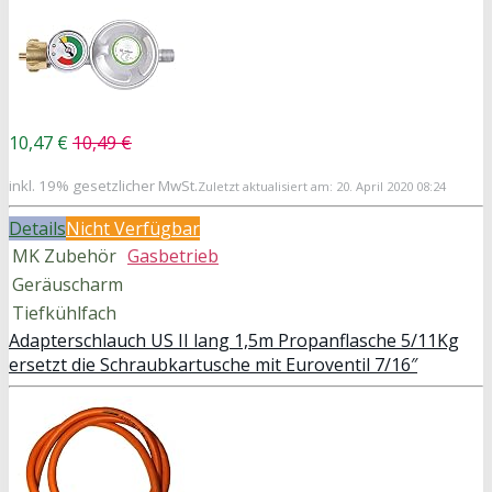
10,47 €
10,49 €
inkl. 19% gesetzlicher MwSt.
Zuletzt aktualisiert am: 20. April 2020 08:24
Details
Nicht Verfügbar
MK Zubehör
Gasbetrieb
Geräuscharm
Tiefkühlfach
Adapterschlauch US II lang 1,5m Propanflasche 5/11Kg
ersetzt die Schraubkartusche mit Euroventil 7/16″