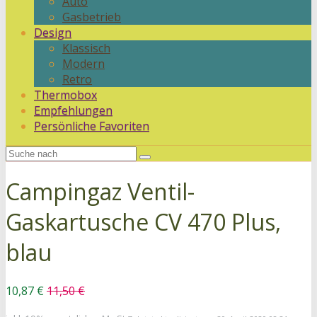
Auto
Gasbetrieb
Design
Klassisch
Modern
Retro
Thermobox
Empfehlungen
Persönliche Favoriten
Campingaz Ventil-
Gaskartusche CV 470 Plus,
blau
10,87 €
11,50 €