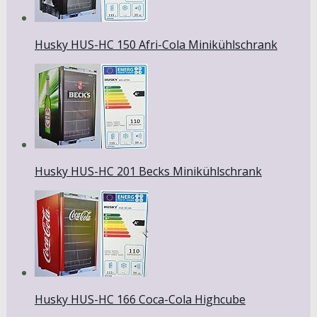
Husky HUS-HC 150 Afri-Cola Minikühlschrank
Husky HUS-HC 201 Becks Minikühlschrank
Husky HUS-HC 166 Coca-Cola Highcube