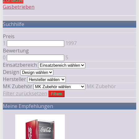
Gasbetrieben
Suchhilfe
Preis
1
1997
Bewertung
0
5
Einsatzbereich
Design
Hersteller
MK Zubehör
MK Zubehör
Filter zurücksetzen
Filtern
Meine Empfehlungen