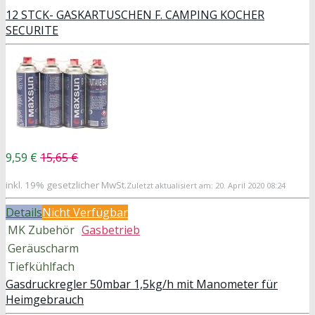
12 STCK- GASKARTUSCHEN F. CAMPING KOCHER
SECURITE
9,59 €
15,65 €
inkl. 19% gesetzlicher MwSt.
Zuletzt aktualisiert am: 20. April 2020 08:24
Details
Nicht Verfügbar
MK Zubehör
Gasbetrieb
Geräuscharm
Tiefkühlfach
Gasdruckregler 50mbar 1,5kg/h mit Manometer für
Heimgebrauch