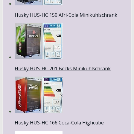
Husky HUS-HC 150 Afri-Cola Minikühlschrank
Husky HUS-HC 201 Becks Minikühlschrank
Husky HUS-HC 166 Coca-Cola Highcube