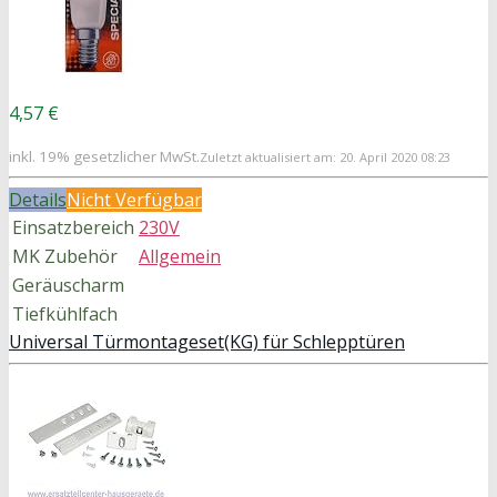
4,57 €
inkl. 19% gesetzlicher MwSt.
Zuletzt aktualisiert am: 20. April 2020 08:23
Details
Nicht Verfügbar
Einsatzbereich
230V
MK Zubehör
Allgemein
Geräuscharm
Tiefkühlfach
Universal Türmontageset(KG) für Schlepptüren